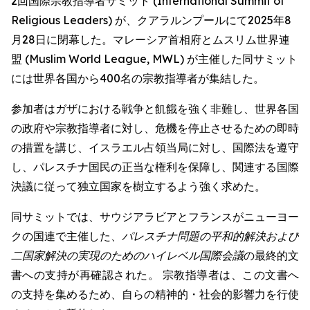
2回国際宗教指導者サミット (International Summit of
Religious Leaders) が、クアラルンプールにて2025年8
月28日に閉幕した。マレーシア首相府とムスリム世界連
盟 (Muslim World League, MWL) が主催した同サミット
には世界各国から400名の宗教指導者が集結した。
参加者はガザにおける戦争と飢餓を強く非難し、世界各国
の政府や宗教指導者に対し、危機を停止させるための即時
の措置を講じ、イスラエル占領当局に対し、国際法を遵守
し、パレスチナ国民の正当な権利を保障し、関連する国際
決議に従って独立国家を樹立するよう強く求めた。
同サミットでは、サウジアラビアとフランスがニューヨー
クの国連で主催した、
パレスチナ問題の平和的解決および
二国家解決の実現のためのハイレベル国際会議
の最終的文
書への支持が再確認された。 宗教指導者は、この文書へ
の支持を集めるため、自らの精神的・社会的影響力を行使