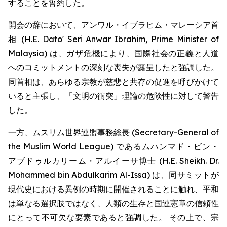
することを誓約した。
開会の辞において、アンワル・イブラヒム・マレーシア首
相 (H.E. Dato' Seri Anwar Ibrahim, Prime Minister of
Malaysia) は、ガザ危機により、国際社会の正義と人道
へのコミットメントの深刻な喪失が露呈したと強調した。
同首相は、あらゆる宗教が慈悲と共存の促進を呼びかけて
いると主張し、「文明の衝突」理論の危険性に対して警告
した。
一方、ムスリム世界連盟事務総長 (Secretary-General of
the Muslim World League) であるムハンマド・ビン・
アブドゥルカリーム・アルイーサ博士 (H.E. Sheikh. Dr.
Mohammed bin Abdulkarim Al-Issa) は、同サミットが
現代史における異例の時期に開催されることに触れ、平和
は単なる選択肢ではなく、人類の生存と国連憲章の信頼性
にとって不可欠な要素であると強調した。 その上で、宗